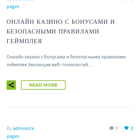
pages
ОНЛАЙН КАЗИНО С БОНУСАМИ И
БЕЗОПАСНЫМИ ПРАВИЛАМИ
ГЕЙМПЛЕЯ
Онлайн казино с бонусами и безопасными правилами
геймплея Эволюция веб-технологий…
READ MORE
By
adminsite
0
0
pages