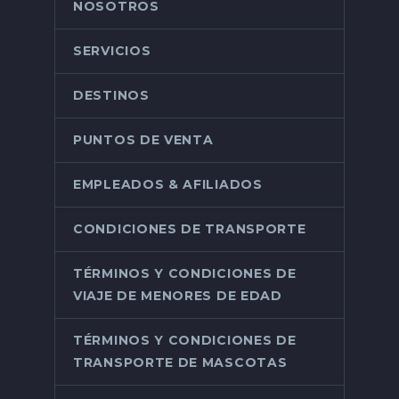
NOSOTROS
SERVICIOS
DESTINOS
PUNTOS DE VENTA
EMPLEADOS & AFILIADOS
CONDICIONES DE TRANSPORTE
TÉRMINOS Y CONDICIONES DE
VIAJE DE MENORES DE EDAD
TÉRMINOS Y CONDICIONES DE
TRANSPORTE DE MASCOTAS