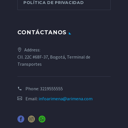
POLÍTICA DE PRIVACIDAD
CONTÁCTANOS
Address:
Cll. 22C #68F-37, Bogotá, Terminal de
Transportes
Phone:
3219555555
Email:
infoarimena@arimena.com