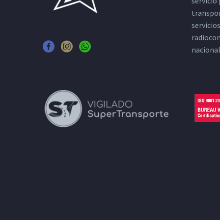
servicio
transpor
servicio
radiocom
nacional