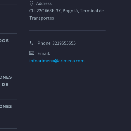
Address:
Cll. 22C #68F-37, Bogotá, Terminal de
Transportes
ADOS
Phone:
3219555555
Email:
infoarimena@arimena.com
IONES
 DE
IONES