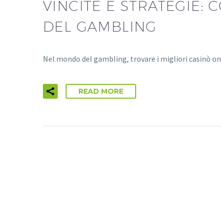
VINCITE E STRATEGIE:
DEL GAMBLING
Nel mondo del gambling, trovare i migliori casinò 
READ MORE