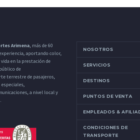
rtes Arimena
, más de 60
NOSOTROS
experiencia, aportando color,
y vida en la prestación de
SERVICIOS
 público de
te terrestre de pasajeros,
DESTINOS
s especiales,
unicaciones, a nivel local y
PUNTOS DE VENTA
.
EMPLEADOS & AFILI
CONDICIONES DE
TRANSPORTE