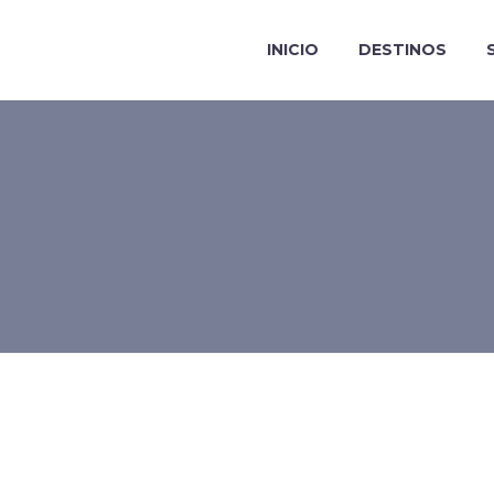
INICIO
DESTINOS