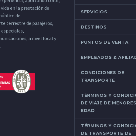
experiencia, aportando color,
y vida en la prestación de
SERVICIOS
 público de
te terrestre de pasajeros,
DESTINOS
s especiales,
unicaciones, a nivel local y
PUNTOS DE VENTA
.
EMPLEADOS & AFILI
CONDICIONES DE
TRANSPORTE
TÉRMINOS Y CONDIC
DE VIAJE DE MENORES
EDAD
TÉRMINOS Y CONDIC
DE TRANSPORTE DE