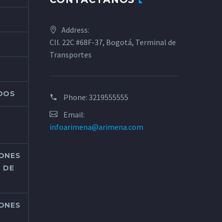
Address:
Cll. 22C #68F-37, Bogotá, Terminal de
Transportes
ADOS
Phone:
3219555555
Email:
infoarimena@arimena.com
IONES
 DE
IONES