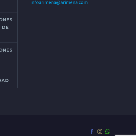
infoarimena@arimena.com
IONES
 DE
IONES
IDAD