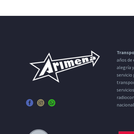
Transpo
años de 
alegría 
servicio
transpor
servicio
radiocom
nacional