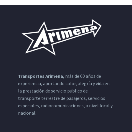
Transportes Arimena
, más de 60 años de
experiencia, aportando color, alegría y vida en
la prestación de servicio público de
transporte terrestre de pasajeros, servicios
especiales, radiocomunicaciones, a nivel local y
nacional.