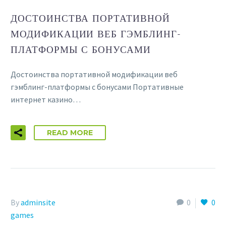
ДОСТОИНСТВА ПОРТАТИВНОЙ
МОДИФИКАЦИИ ВЕБ ГЭМБЛИНГ-
ПЛАТФОРМЫ С БОНУСАМИ
Достоинства портативной модификации веб
гэмблинг-платформы с бонусами Портативные
интернет казино…
READ MORE
By
adminsite
0
0
games