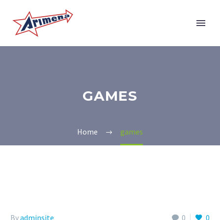
GAMES
Home
games
By
adminsite
0
0