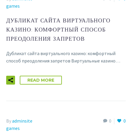
games
ДУБЛИКАТ САЙТА ВИРТУАЛЬНОГО
КАЗИНО: КОМФОРТНЫЙ СПОСОБ
ПРЕОДОЛЕНИЯ ЗАПРЕТОВ
Дубликат сайта виртуального казино: комфортный
способ преодоления запретов Виртуальные казино…
READ MORE
By
adminsite
0
0
games