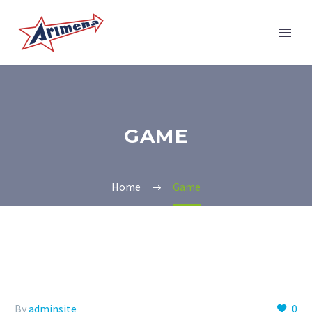
GAME
Home
Game
By
adminsite
0