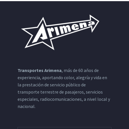
Transportes Arimena
, más de 60 años de
experiencia, aportando color, alegría y vida en
la prestación de servicio público de
transporte terrestre de pasajeros, servicios
especiales, radiocomunicaciones, a nivel local y
nacional.