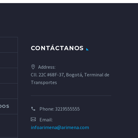
CONTÁCTANOS
Address:
Cll. 22C #68F-37, Bogotá, Terminal de
Transportes
ADOS
Phone:
3219555555
Email:
infoarimena@arimena.com