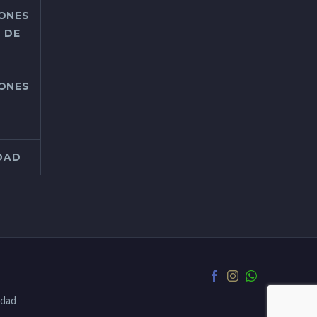
IONES
 DE
IONES
IDAD
idad