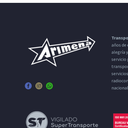
Transpo
años de 
alegría 
servicio
transpor
servicio
radiocom
nacional