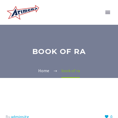
BOOK OF RA
Home
book of ra
By
adminsite
0