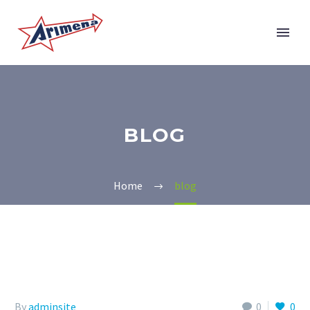
BLOG
Home
blog
By
adminsite
0
0