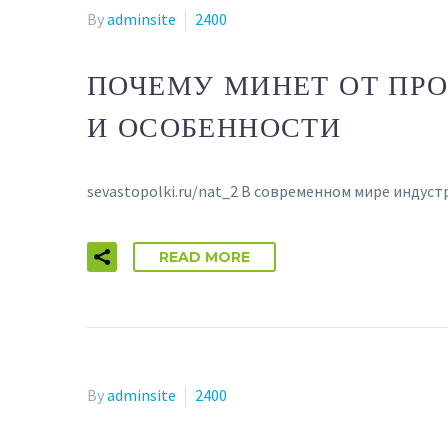
By
adminsite
2400
ПОЧЕМУ МИНЕТ ОТ ПР
И ОСОБЕННОСТИ
sevastopolki.ru/nat_2 В современном мире индус
READ MORE
By
adminsite
2400