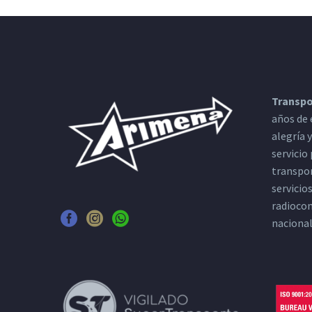
Transpo
años de 
alegría 
servicio
transpor
servicio
radiocom
nacional