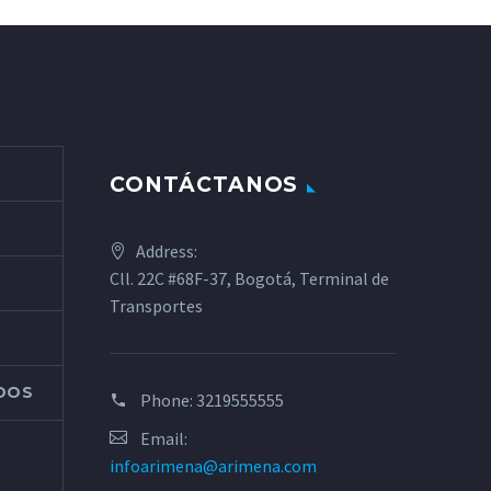
CONTÁCTANOS
Address:
Cll. 22C #68F-37, Bogotá, Terminal de
Transportes
ADOS
Phone:
3219555555
Email:
infoarimena@arimena.com