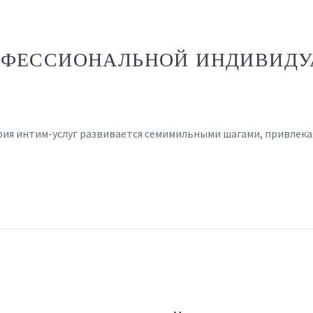
ОФЕССИОНАЛЬНОЙ ИНДИВИДУ
трия интим-услуг развивается семимильными шагами, привлек