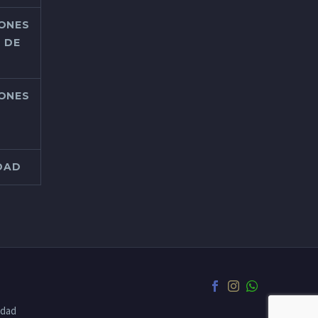
IONES
 DE
IONES
IDAD
idad