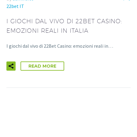
22bet IT
I GIOCHI DAL VIVO DI 22BET CASINO:
EMOZIONI REALI IN ITALIA
I giochi dal vivo di 22Bet Casino: emozioni reali in…
READ MORE