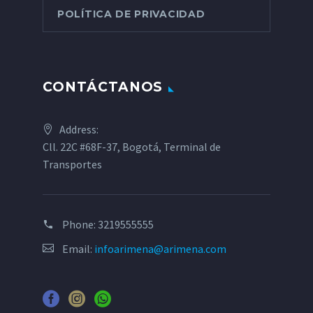
POLÍTICA DE PRIVACIDAD
CONTÁCTANOS
Address:
Cll. 22C #68F-37, Bogotá, Terminal de
Transportes
Phone:
3219555555
Email:
infoarimena@arimena.com