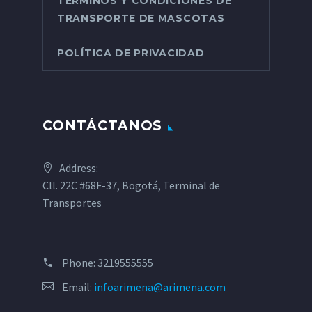
TÉRMINOS Y CONDICIONES DE
TRANSPORTE DE MASCOTAS
POLÍTICA DE PRIVACIDAD
CONTÁCTANOS
Address:
Cll. 22C #68F-37, Bogotá, Terminal de
Transportes
Phone:
3219555555
Email:
infoarimena@arimena.com