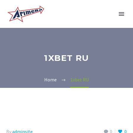
1XBET RU
Home
1xbet RU
By
adminsite
0
0