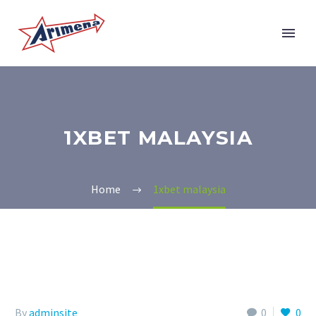
1XBET MALAYSIA
Home
1xbet malaysia
By
adminsite
0
0