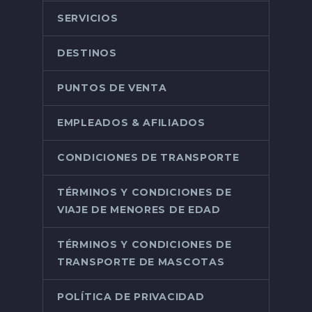
SERVICIOS
DESTINOS
PUNTOS DE VENTA
EMPLEADOS & AFILIADOS
CONDICIONES DE TRANSPORTE
TÉRMINOS Y CONDICIONES DE
VIAJE DE MENORES DE EDAD
TÉRMINOS Y CONDICIONES DE
TRANSPORTE DE MASCOTAS
POLÍTICA DE PRIVACIDAD