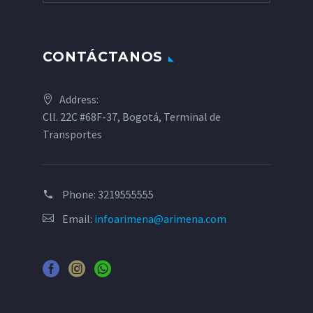
CONTÁCTANOS
Address:
Cll. 22C #68F-37, Bogotá, Terminal de
Transportes
Phone:
3219555555
Email:
infoarimena@arimena.com