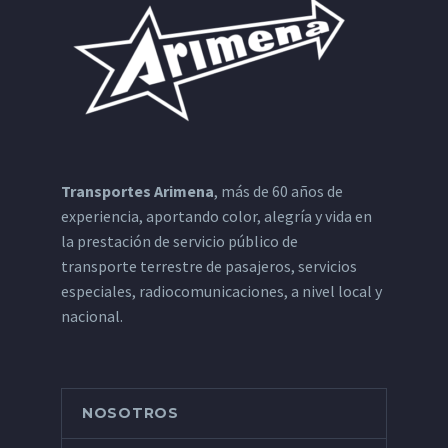
Transportes Arimena
, más de 60 años de
experiencia, aportando color, alegría y vida en
la prestación de servicio público de
transporte terrestre de pasajeros, servicios
especiales, radiocomunicaciones, a nivel local y
nacional.
NOSOTROS