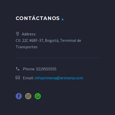
CONTÁCTANOS
Address:
Cll. 22C #68F-37, Bogotá, Terminal de
Transportes
Phone:
3219555555
Email:
infoarimena@arimena.com