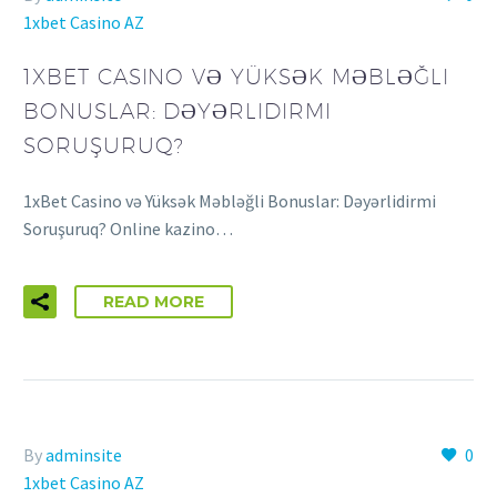
1xbet Casino AZ
1XBET CASINO VƏ YÜKSƏK MƏBLƏĞLI
BONUSLAR: DƏYƏRLIDIRMI
SORUŞURUQ?
1xBet Casino və Yüksək Məbləğli Bonuslar: Dəyərlidirmi
Soruşuruq? Online kazino…
READ MORE
By
adminsite
0
1xbet Casino AZ