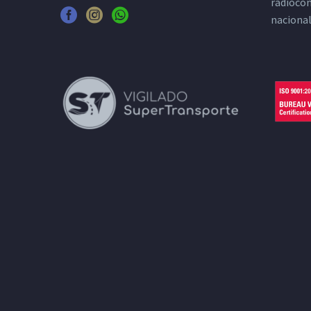
radiocom
nacional