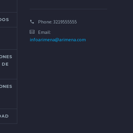
ADOS
Phone:
3219555555
Email:
infoarimena@arimena.com
IONES
 DE
IONES
IDAD