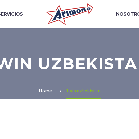
SERVICIOS
NOSOTR
WIN UZBEKIST
Home
1win uzbekistan