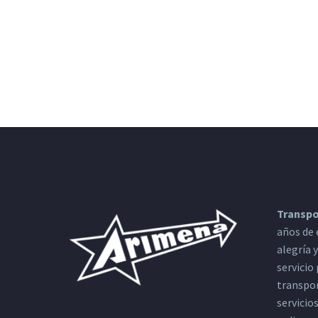
Transpo
años de 
alegría 
servicio
transpor
servicio