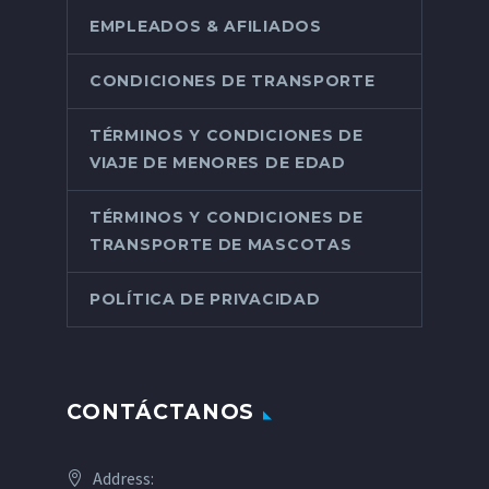
EMPLEADOS & AFILIADOS
CONDICIONES DE TRANSPORTE
TÉRMINOS Y CONDICIONES DE
VIAJE DE MENORES DE EDAD
TÉRMINOS Y CONDICIONES DE
TRANSPORTE DE MASCOTAS
POLÍTICA DE PRIVACIDAD
CONTÁCTANOS
Address: