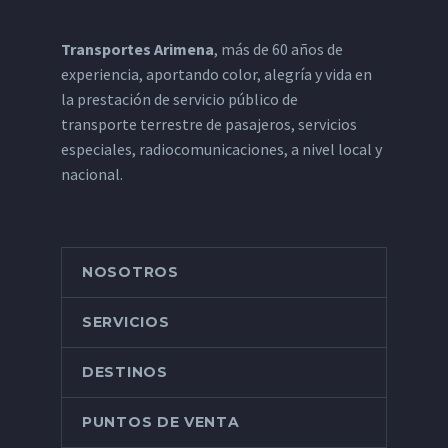
Transportes Arimena
, más de 60 años de
experiencia, aportando color, alegría y vida en
la prestación de servicio público de
transporte terrestre de pasajeros, servicios
especiales, radiocomunicaciones, a nivel local y
nacional.
NOSOTROS
SERVICIOS
DESTINOS
PUNTOS DE VENTA