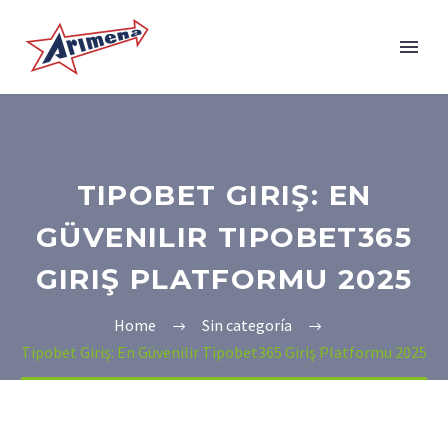
TIPOBET GIRIŞ: EN
GÜVENILIR TIPOBET365
GIRIŞ PLATFORMU 2025
Home
Sin categoría
Tipobet Giriş: En Güvenilir Tipobet365 Giriş Platformu 2025