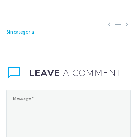



Sin categoría
LEAVE
A COMMENT