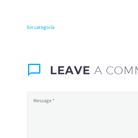
Sin categoría
LEAVE
A COM