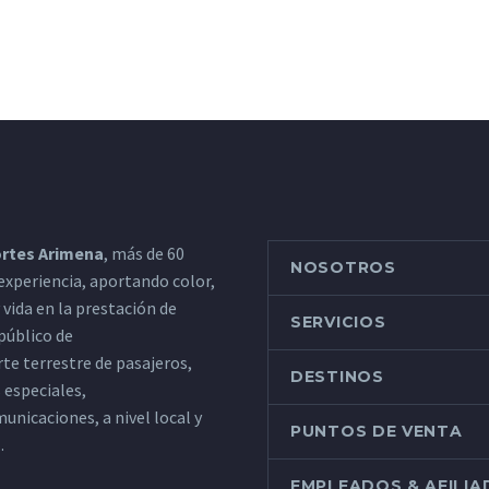
rtes Arimena
, más de 60
NOSOTROS
experiencia, aportando color,
y vida en la prestación de
SERVICIOS
 público de
te terrestre de pasajeros,
DESTINOS
s especiales,
unicaciones, a nivel local y
PUNTOS DE VENTA
.
EMPLEADOS & AFILI