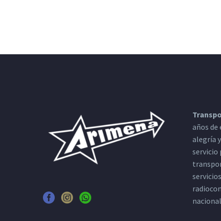
Transpo
años de 
alegría 
servicio
transpor
servicio
radiocom
nacional