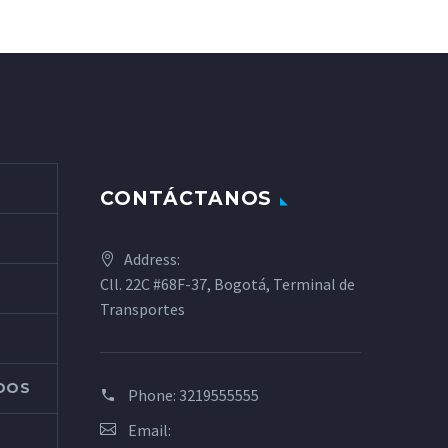
CONTÁCTANOS
Address:
Cll. 22C #68F-37, Bogotá, Terminal de
Transportes
ADOS
Phone:
3219555555
Email: