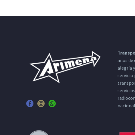
Transpo
años de 
alegría 
servicio
transpor
servicio
radiocom
nacional