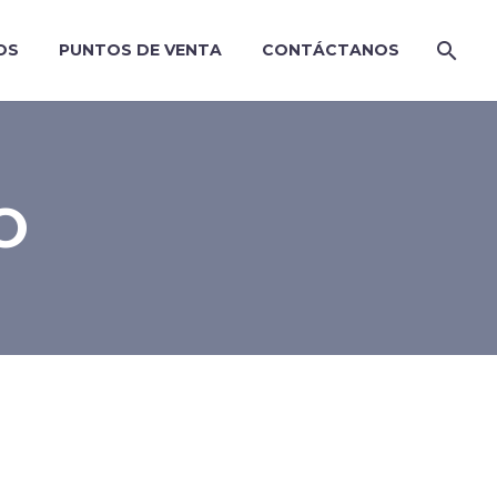
OS
PUNTOS DE VENTA
CONTÁCTANOS
О