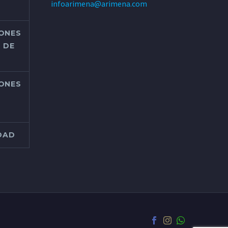
infoarimena@arimena.com
IONES
 DE
IONES
IDAD