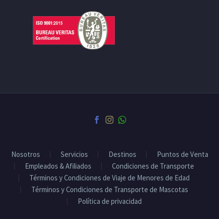
Nosotros
Servicios
Destinos
Puntos de Venta
Empleados & Afiliados
Condiciones de Transporte
Términos y Condiciones de Viaje de Menores de Edad
Términos y Condiciones de Transporte de Mascotas
Política de privacidad