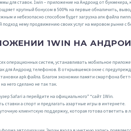
мы для ставок. 1win – приложение на Андроид от букмекера,
щряет крупный бонусом в 500% на первые обналичить, вывод
жным и небезопасно способом будет загрузка апк файла пип
 подход нему продвижению своих услуг на мировом рынке с 
ЛОЖЕНИИ 1WIN НА АНДРО
сех операционных систем, устанавливать мобильное приложен
как для Андроид телефонов. В открывшемся окне с предупреж
 установки apk файла. Благом экономии памяти смартфона бе
а него сделано не так так.
узер Safari а перейдите на официального” “сайт 1Win.
 ставки а спорт и предлагать азартные игры в интернете.
суточную клиентскую поддержку, которая готова ответить в
форма авторизации. Экран входа в учетную запись появляетс