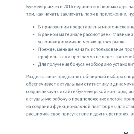
Букмекер исчез в 2016 недавно и в первых годы на
тем, как начать заключать пари в приложении, н
В приложении представлены многочисленны
В данном материале рассмотрены главные э
условиях динамично меняющегося рынка.
Прежде, меньше начать использование прог
профиль, так а программа не ведет гостево
Для получения бонуса необходимо установи
Раздел ставок предлагает обширный выбора спо
обеспечивает актуальным статистику и динамичн
создан аккаунт и сайте букмекерской конторы, ис
актуальную рабочую предположение android прило
на создании функциональной платформы для став
расширила свое присутствие и других регионах, 