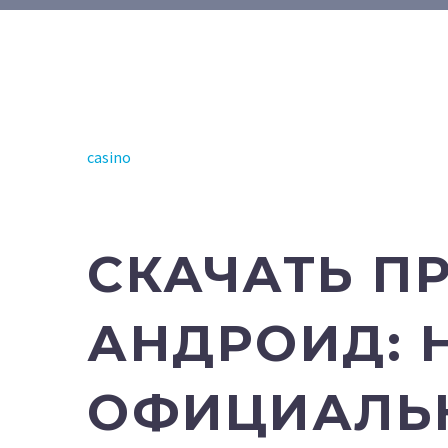
casino
СКАЧАТЬ П
АНДРОИД:
ОФИЦИАЛЬН