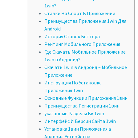
1win?
Ставки На Спорт В Приложении
Преимущества Приложения 1win Для
Android
История Ставок Беттера
Рейтинг Мобильного Приложения
Где Скачать Мобильное Приложение
1win в Андроид?
Скачать 1win в Андроид – Мобильное
Приложение
Инструкция По Установке
Приложения 1win
Основные Функции Приложения 1вин
Преимущества Регистрации 1вин
указанные Разделы Бк 1win
Интерфейс И Версии Сайта 1win
Установка 1вин Приложения а
Андроид Устройства