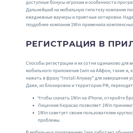
доступные бонусы игрокам и особенности програм
Дальнейший на мобильную гипотезу компания поо
ежедневные ваучеры и приятные котировки. Наде
поудобнее компания 1Win применила комплексный
РЕГИСТРАЦИЯ В ПРИ
Способы регистрации и их сотни одинаково для в
мобильного приложения 1win на Айфон, такие и, 
нажать в фразу “Install Anyway” для завершения
Даже, из блокировки и территории РФ, переходят н
Чтобы скачать 1Win на iPhone, откройте бра
Лицензия Кюрасао позволяет 1Win принимать
1Win советует своим пользователям кругло
проблемы.
В мобильных приложениях 1win работает обычная 