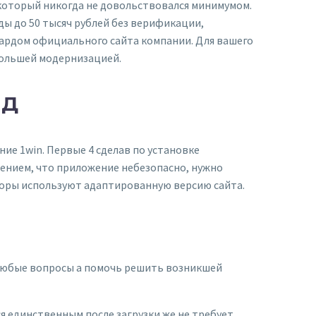
 который никогда не довольствовался минимумом.
ы до 50 тысяч рублей без верификации,
пардом официального сайта компании. Для вашего
большей модернизацией.
ИД
ие 1win. Первые 4 сделав по установке
дением, что приложение небезопасно, нужно
тторы используют адаптированную версию сайта.
 любые вопросы а помочь решить возникшей
я единственным после загрузки же не требует