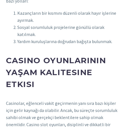
bazı yolları:
Kazançların bir kısmını düzenli olarak hayır işlerine
ayırmak.
Sosyal sorumluluk projelerine gönüllü olarak
katılmak.
Yardım kuruluşlarına doğrudan bağışta bulunmak.
CASINO OYUNLARININ
YAŞAM KALITESINE
ETKISI
Casinolar, eğlenceli vakit geçirmenin yanı sıra bazı kişiler
için gelir kaynağı da olabilir. Ancak, bu süreçte sorumluluk
sahibi olmak ve gerçekçi beklentilere sahip olmak
önemlidir. Casino slot oyunları, disiplinli ve dikkatli bir