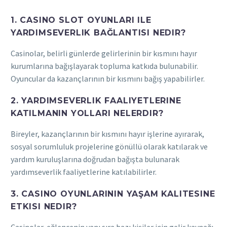
1. CASINO SLOT OYUNLARI ILE
YARDIMSEVERLIK BAĞLANTISI NEDIR?
Casinolar, belirli günlerde gelirlerinin bir kısmını hayır
kurumlarına bağışlayarak topluma katkıda bulunabilir.
Oyuncular da kazançlarının bir kısmını bağış yapabilirler.
2. YARDIMSEVERLIK FAALIYETLERINE
KATILMANIN YOLLARI NELERDIR?
Bireyler, kazançlarının bir kısmını hayır işlerine ayırarak,
sosyal sorumluluk projelerine gönüllü olarak katılarak ve
yardım kuruluşlarına doğrudan bağışta bulunarak
yardımseverlik faaliyetlerine katılabilirler.
3. CASINO OYUNLARININ YAŞAM KALITESINE
ETKISI NEDIR?
Casinolar, eğlencenin yanı sıra bazı kişiler için gelir kaynağı