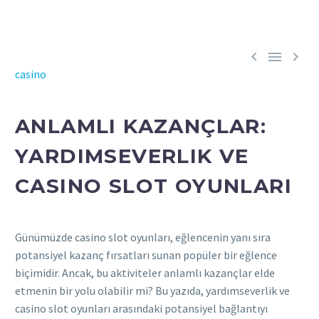



casino
ANLAMLI KAZANÇLAR:
YARDIMSEVERLIK VE
CASINO SLOT OYUNLARI
Günümüzde casino slot oyunları, eğlencenin yanı sıra
potansiyel kazanç fırsatları sunan popüler bir eğlence
biçimidir. Ancak, bu aktiviteler anlamlı kazançlar elde
etmenin bir yolu olabilir mi? Bu yazıda, yardımseverlik ve
casino slot oyunları arasındaki potansiyel bağlantıyı