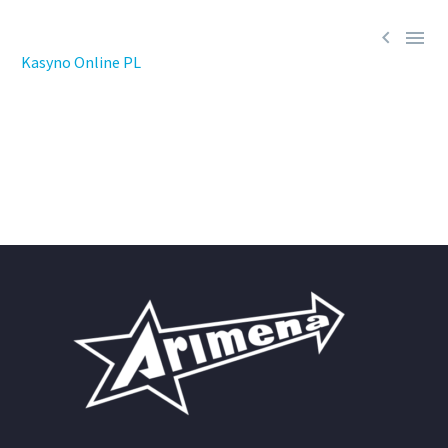


Kasyno Online PL