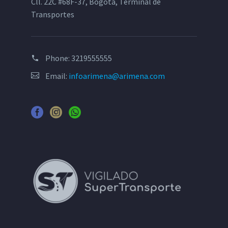
Cll. 22C #68F-37, Bogotá, Terminal de
Transportes
Phone:
3219555555
Email:
infoarimena@arimena.com